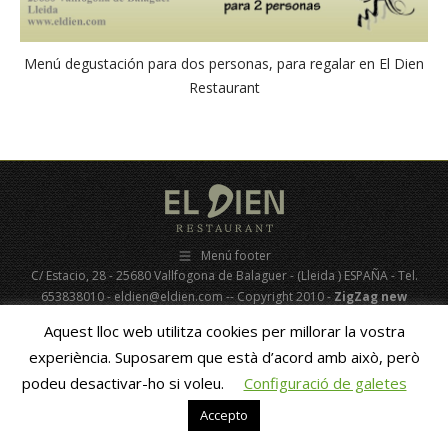
Menú degustación para dos personas, para regalar en El Dien
Restaurant
Menú footer
C/ Estacio, 28 - 25680 Vallfogona de Balaguer - (Lleida ) ESPAÑA - Tel.
653838010 - eldien@eldien.com -- Copyright 2010 -
ZigZag new
media
- GastroAsesoramiento
Aquest lloc web utilitza cookies per millorar la vostra
experiència. Suposarem que està d’acord amb això, però
Català
Español
(
Spanish
)
podeu desactivar-ho si voleu.
Configuració de galetes
Accepto