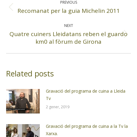
PREVIOUS
Recomanat per la guia Michelin 2011
Previous
post:
NEXT
Quatre cuiners Lleidatans reben el guardo
Next
km0 al fòrum de Girona
post:
Related posts
Gravació del programa de cuina a Lleida
Tv
2 gener, 2019
Gravació del programa de cuina a la Tv la
Xarxa.