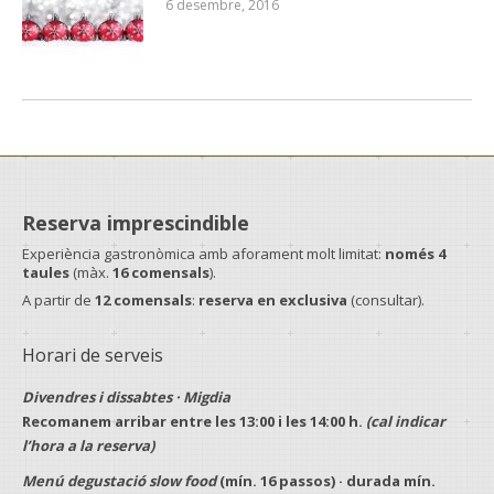
6 desembre, 2016
Reserva imprescindible
Experiència gastronòmica amb aforament molt limitat:
només 4
taules
(màx.
16 comensals
).
A partir de
12 comensals
:
reserva en exclusiva
(consultar).
Horari de serveis
Divendres i dissabtes · Migdia
Recomanem arribar entre les
13:00
i les
14:00 h
.
(cal indicar
l’hora a la reserva)
Menú degustació slow food
(mín.
16 passos
) · durada mín.