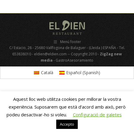
Menú footer
C/ Estacio, 28 - 25680 Vallfogona de Balaguer - (Lleida ) ESPAÑA - Tel.
653838010 - eldien@eldien.com -- Copyright 2010 -
ZigZag new
media
- GastroAsesoramiento
Català
Español
(
Spanish
)
Aquest lloc web utilitza cookies per millorar la vostra
experiència. Suposarem que està d’acord amb això, però
podeu desactivar-ho si voleu.
Configuració de galetes
Accepto