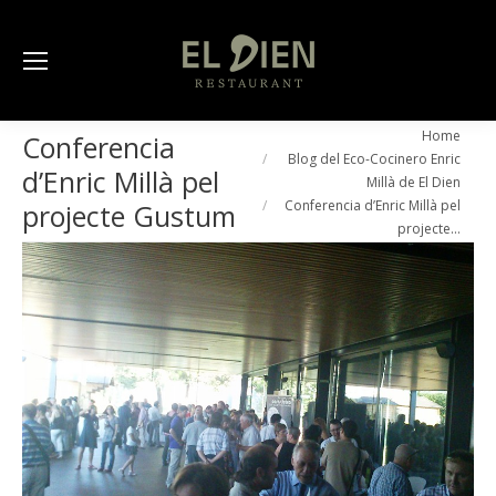
You are here:
Home
Conferencia
Blog del Eco-Cocinero Enric
d’Enric Millà pel
Millà de El Dien
Conferencia d’Enric Millà pel
projecte Gustum
projecte…