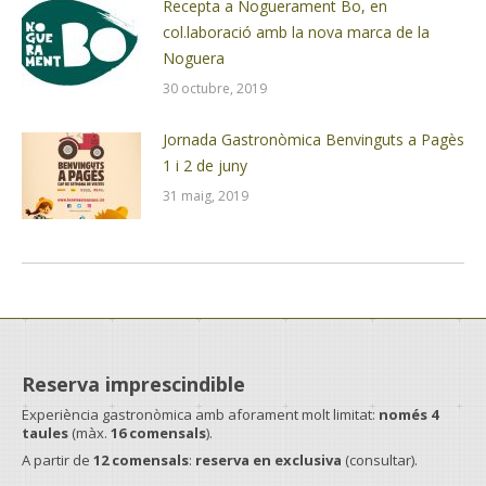
Recepta a Noguerament Bo, en
col.laboració amb la nova marca de la
Noguera
30 octubre, 2019
Jornada Gastronòmica Benvinguts a Pagès
1 i 2 de juny
31 maig, 2019
Reserva imprescindible
Experiència gastronòmica amb aforament molt limitat:
només 4
taules
(màx.
16 comensals
).
A partir de
12 comensals
:
reserva en exclusiva
(consultar).