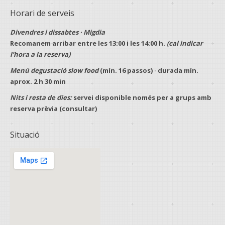
Horari de serveis
Divendres i dissabtes · Migdia
Recomanem arribar entre les
13:00
i les
14:00 h
.
(cal indicar
l’hora a la reserva)
Menú degustació slow food
(mín.
16 passos
) · durada mín.
aprox.
2 h 30 min
Nits i resta de dies:
servei disponible només per a
grups
amb
reserva prèvia
(consultar)
Situació