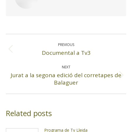
Post
navigation
PREVIOUS
Documental a Tv3
Previous
post:
NEXT
Jurat a la segona edició del corretapes de
Next
Balaguer
post:
Related posts
Programa de Tv Lleida