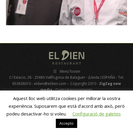
Menú footer
C/ Estacio, 28 - 25680 Vallfogona de Balaguer - (Lleida ) ESPAÑA - Tel.
653838010 - eldien@eldien.com -- Copyright 2010 -
ZigZag new
media
- GastroAsesoramiento
Aquest lloc web utilitza cookies per millorar la vostra
Català
Español
(
Spanish
)
experiència. Suposarem que està d’acord amb això, però
podeu desactivar-ho si voleu.
Configuració de galetes
Accepto