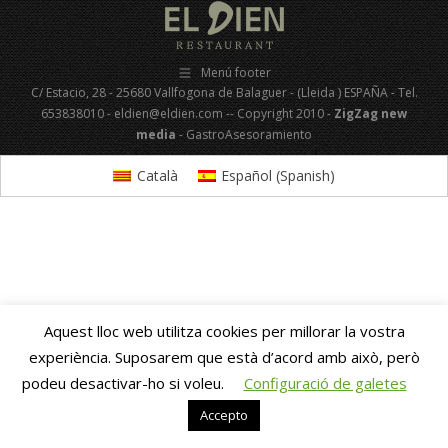
Menú footer
C/ Estacio, 28 - 25680 Vallfogona de Balaguer - (Lleida ) ESPAÑA - Tel.
653838010 - eldien@eldien.com -- Copyright 2010 -
ZigZag new
media
- GastroAsesoramiento
Català
Español
(
Spanish
)
Aquest lloc web utilitza cookies per millorar la vostra
experiència. Suposarem que està d’acord amb això, però
podeu desactivar-ho si voleu.
Configuració de galetes
Accepto