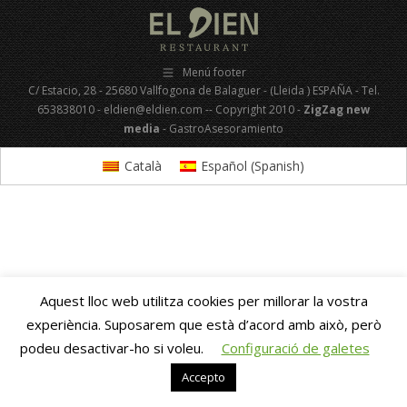
Menú footer
C/ Estacio, 28 - 25680 Vallfogona de Balaguer - (Lleida ) ESPAÑA - Tel.
653838010 - eldien@eldien.com -- Copyright 2010 -
ZigZag new
media
- GastroAsesoramiento
Català
Español
(
Spanish
)
Aquest lloc web utilitza cookies per millorar la vostra
experiència. Suposarem que està d’acord amb això, però
podeu desactivar-ho si voleu.
Configuració de galetes
Accepto