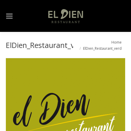
You are here:
Home
ElDien_Restaurant_verd
ElDien_Restaurant_verd