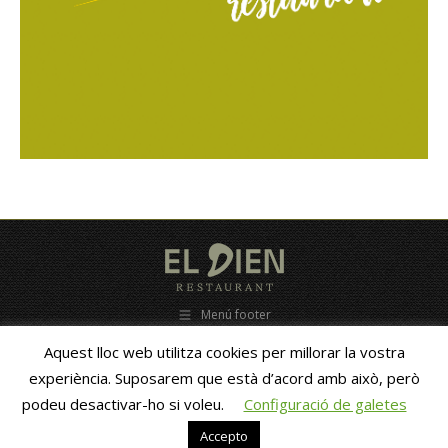
Menú footer
C/ Estacio, 28 - 25680 Vallfogona de Balaguer - (Lleida ) ESPAÑA - Tel.
Aquest lloc web utilitza cookies per millorar la vostra
653838010 - eldien@eldien.com -- Copyright 2010 -
ZigZag new
media
- GastroAsesoramiento
experiència. Suposarem que està d’acord amb això, però
podeu desactivar-ho si voleu.
Configuració de galetes
Català
Español
(
Spanish
)
Accepto