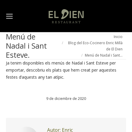
Menú de
Estás aquí:
Inicio
Blog del Eco-Cocinero Enric Millà
Nadal i Sant
de El Dien
Esteve.
Menú de Nadal i Sant…
Ja tenim disponibles els menús de Nadal i Sant Esteve per
emportar, descobriu els plats que hem creat per aquestes
festes d’aquests any tan atípic.
9 de diciembre de 2020
Autor:
Enric