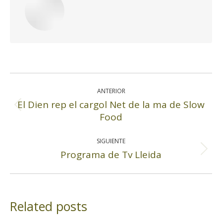
Navegación
entre
ANTERIOR
publicaciones
El Dien rep el cargol Net de la ma de Slow
Publicación
Food
anterior:
SIGUIENTE
Programa de Tv Lleida
Publicación
siguiente:
Related posts