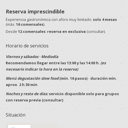
Reserva imprescindible
Experiencia gastronómica con aforo muy limitado:
solo 4 mesas
(máx.
16 comensales
).
Desde
12 comensales
:
reserva en exclusiva
(consultar).
Horario de servicios
Viernes y sábados · Mediodía
Recomendamos llegar entre las
13:00
y las
14:00 h
.
(es
necesario indicar la hora en la reserva)
Menú degustación slow food
(mín.
16 pasos
) · duración mín.
aprox.
2 h 30 min
Noches y resto de días:
servicio disponible solo para
grupos
con
reserva previa
(consultar)
Situación