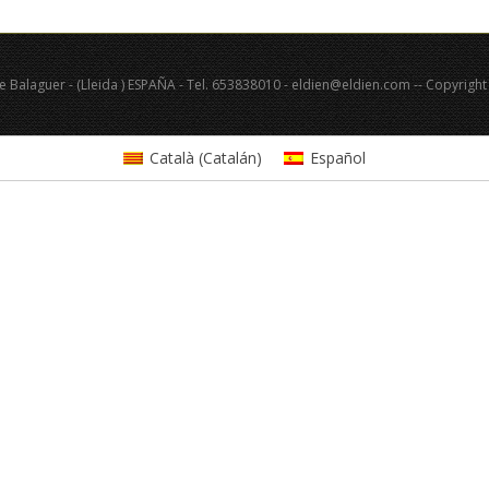
de Balaguer - (Lleida ) ESPAÑA - Tel. 653838010 - eldien@eldien.com -- Copyright
Català
(
Catalán
)
Español