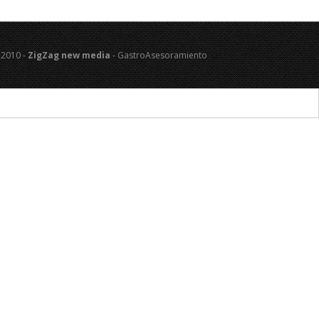
 2010 -
ZigZag new media
- GastroAsesoramiento