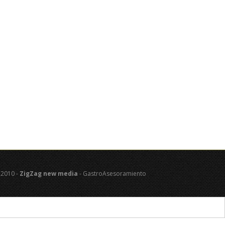
 2010 -
ZigZag new media
- GastroAsesoramiento