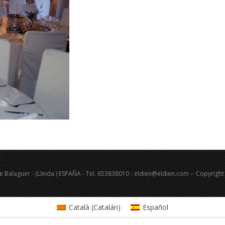
de Balaguer - (Lleida ) ESPAÑA - Tel. 653838010 - eldien@eldien.com -- Copyright
Català
(
Catalán
)
Español