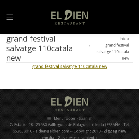
grand festival
Estás aquí:
Inicio
grand festival
salvatge 110catala
salvatge 110catala
new
new
grand festival salvatge 110catala new
Menú footer - Spanish
C/ Estacio, 28 - 25680 Vallfogona de Balaguer - (Lleida ) ESPAÑA - Tel.
653838010 - eldien@eldien.com -- Copyright 2010 -
ZigZag new
media
- GastroAsesoramiento