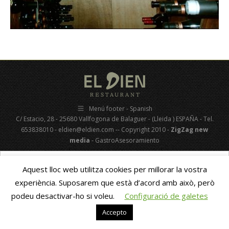
Menú footer - Spanish
C/ Estacio, 28 - 25680 Vallfogona de Balaguer - (Lleida ) ESPAÑA - Tel.
653838010 - eldien@eldien.com -- Copyright 2010 -
ZigZag new
media
- GastroAsesoramiento
Català
(
Catalán
)
Español
Aquest lloc web utilitza cookies per millorar la vostra
experiència. Suposarem que està d’acord amb això, però
podeu desactivar-ho si voleu.
Configuració de galetes
Accepto