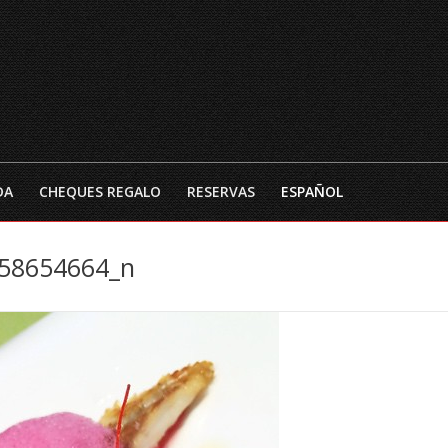
INICIO
EL RESTAURANTE
CARTA DE TEMPO
DA
CHEQUES REGALO
RESERVAS
ESPAÑOL
58654664_n