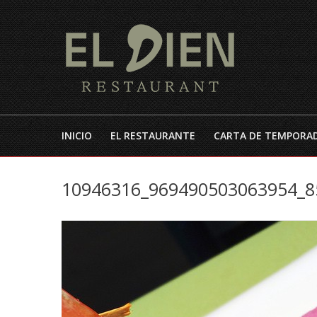
INICIO
EL RESTAURANTE
CARTA DE TEMPORA
10946316_969490503063954_8