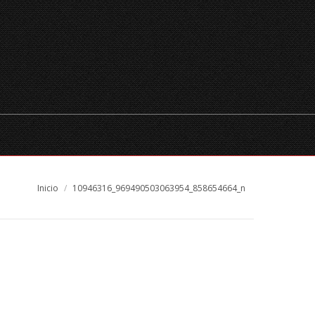
RADA
CHEQUES REGALO
RESERVAS
ESPAÑOL
Estás aquí:
Inicio
10946316_969490503063954_858654664_n