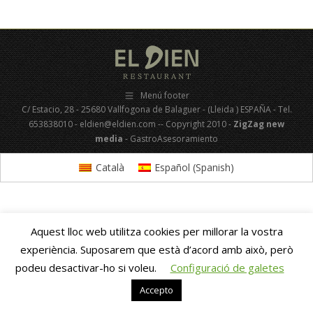
Menú footer
C/ Estacio, 28 - 25680 Vallfogona de Balaguer - (Lleida ) ESPAÑA - Tel.
653838010 - eldien@eldien.com -- Copyright 2010 -
ZigZag new
media
- GastroAsesoramiento
Català
Español
(
Spanish
)
Aquest lloc web utilitza cookies per millorar la vostra
experiència. Suposarem que està d’acord amb això, però
podeu desactivar-ho si voleu.
Configuració de galetes
Accepto